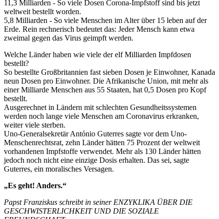
11,3 Milliarden - So viele Dosen Corona-Impfstoff sind bis jetzt
weltweit bestellt worden.
5,8 Milliarden - So viele Menschen im Alter über 15 leben auf der
Erde. Rein rechnerisch bedeutet das: Jeder Mensch kann etwa
zweimal gegen das Virus geimpft werden.
Welche Länder haben wie viele der elf Milliarden Impfdosen
bestellt?
So bestellte Großbritannien fast sieben Dosen je Einwohner, Kanada
neun Dosen pro Einwohner. Die Afrikanische Union, mit mehr als
einer Milliarde Menschen aus 55 Staaten, hat 0,5 Dosen pro Kopf
bestellt.
Ausgerechnet in Ländern mit schlechten Gesundheitssystemen
werden noch lange viele Menschen am Coronavirus erkranken,
weiter viele sterben.
Uno-Generalsekretär António Guterres sagte vor dem Uno-
Menschenrechtsrat, zehn Länder hätten 75 Prozent der weltweit
vorhandenen Impfstoffe verwendet. Mehr als 130 Länder hätten
jedoch noch nicht eine einzige Dosis erhalten. Das sei, sagte
Guterres, ein moralisches Versagen.
„Es geht! Anders.“
Papst Franziskus schreibt in seiner ENZYKLIKA ÜBER DIE
GESCHWISTERLICHKEIT UND DIE SOZIALE