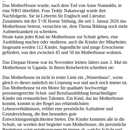
...
Das MotherHouse wurde, nach dem Tod von Anne Namuddu, in
eine NRO überführt. Frau Teddy Nakanwagi wurde ihre
Nachfolgerin. Sie ist Lehrerin für Englisch und Literatur.
Zusammen mit der T+H Hoene Stiftung, die seit 1. Januar 2026 das
Motherhouse betreut, versuchen sie, dem Thema Bildung noch mehr
Aufmerksamkeit zu schenken.
Heute kann jedes Kind im Motherhouse zur Schule gehen, eine
Ausbildung machen oder studieren, auch die Kinder der Mitarbeiter.
Insgesamt werden 112 Kinder, Jugendliche und junge Erwachsene
gefördert, von den zwischen 45 und 50 im Motherhouse wohnen.
Das Ehepaar Hoene war im November letzten Jahres zum 3. Mal im
Motherhouse in Uganda. In Ihrem Reisebericht schreiben sie:
Das Motherhouse ist nicht in erster Linie ein „Waisenhaus“, wenn
gleich es dieses natürlich im Ursprung war und auch noch immer ist.
Das Motherhouse ist ein Motor für qualitativ hochwertige
personengerechte Schul- und Berufsausbildung benachteiligter
Kinder mit erstaunlichen Talenten. Ein Kind, das ins Motherhouse
kommt, kommt in der Regel aus erbärmlichsten
Lebensverhältnissen, erfährt eine persönliche Aufnahme und
Grunderziehung, die ihm besonders gute
Entwicklungsmöglichkeiten bieten. Die Kinder kommen alle in die
Schule, sie werden dort begleitet vom Motherhouse, die persönliche
Begleitung wägt erziehungsgerecht immer ab, welche Schule und