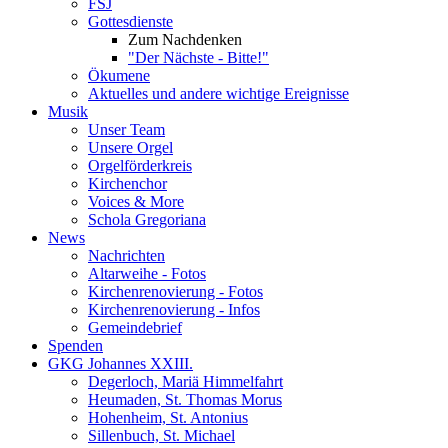
FSJ
Gottesdienste
Zum Nachdenken
"Der Nächste - Bitte!"
Ökumene
Aktuelles und andere wichtige Ereignisse
Musik
Unser Team
Unsere Orgel
Orgelförderkreis
Kirchenchor
Voices & More
Schola Gregoriana
News
Nachrichten
Altarweihe - Fotos
Kirchenrenovierung - Fotos
Kirchenrenovierung - Infos
Gemeindebrief
Spenden
GKG Johannes XXIII.
Degerloch, Mariä Himmelfahrt
Heumaden, St. Thomas Morus
Hohenheim, St. Antonius
Sillenbuch, St. Michael