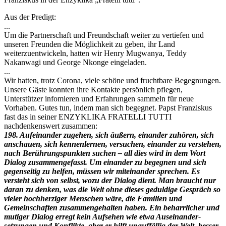
Aus der Predigt:
...
Um die Partnerschaft und Freundschaft weiter zu vertiefen und
unseren Freunden die Möglichkeit zu geben, ihr Land
weiterzuentwickeln, hatten wir Henry Mugwanya, Teddy
Nakanwagi und George Nkonge eingeladen.
...
Wir hatten, trotz Corona, viele schöne und fruchtbare Begegnungen.
Unsere Gäste konnten ihre Kontakte persönlich pflegen,
Unterstützer infomieren und Erfahrungen sammeln für neue
Vorhaben. Gutes tun, indem man sich begegnet. Papst Franziskus
fast das in seiner ENZYKLIKA FRATELLI TUTTI
nachdenkenswert zusammen:
198. Aufeinander zugehen, sich äußern, einander zuhören, sich
anschauen, sich kennenlernen, versuchen, einander zu verstehen,
nach Berührungspunkten suchen – all dies wird in dem Wort
Dialog zusammengefasst. Um einander zu begegnen und sich
gegenseitig zu helfen, müssen wir miteinander sprechen. Es
versteht sich von selbst, wozu der Dialog dient. Man braucht nur
daran zu denken, was die Welt ohne dieses geduldige Gespräch so
vieler hochherziger Menschen wäre, die Familien und
Gemeinschaften zusammengehalten haben. Ein beharrlicher und
mutiger Dialog erregt kein Aufsehen wie etwa Auseinander­
setzungen und Konflikte, aber er hilft unauffällig der Welt, besser