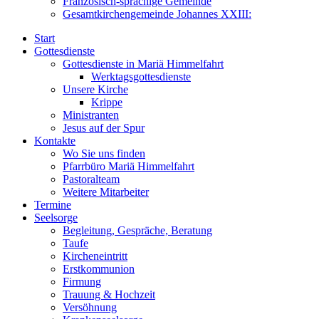
Französisch-sprachige Gemeinde
Gesamtkirchengemeinde Johannes XXIII:
Start
Gottesdienste
Gottesdienste in Mariä Himmelfahrt
Werktagsgottesdienste
Unsere Kirche
Krippe
Ministranten
Jesus auf der Spur
Kontakte
Wo Sie uns finden
Pfarrbüro Mariä Himmelfahrt
Pastoralteam
Weitere Mitarbeiter
Termine
Seelsorge
Begleitung, Gespräche, Beratung
Taufe
Kircheneintritt
Erstkommunion
Firmung
Trauung & Hochzeit
Versöhnung