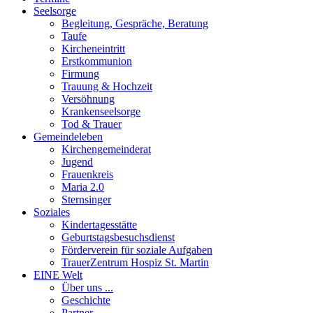
Seelsorge
Begleitung, Gespräche, Beratung
Taufe
Kircheneintritt
Erstkommunion
Firmung
Trauung & Hochzeit
Versöhnung
Krankenseelsorge
Tod & Trauer
Gemeindeleben
Kirchengemeinderat
Jugend
Frauenkreis
Maria 2.0
Sternsinger
Soziales
Kindertagesstätte
Geburtstagsbesuchsdienst
Förderverein für soziale Aufgaben
TrauerZentrum Hospiz St. Martin
EINE Welt
Über uns ...
Geschichte
Partner