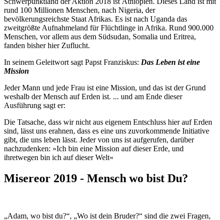
Schwerpunktland der Aktion 2018 ist Äthiopien. Dieses Land ist mit
rund 100 Millionen Menschen, nach Nigeria, der
bevölkerungsreichste Staat Afrikas. Es ist nach Uganda das
zweitgrößte Aufnahmeland für Flüchtlinge in Afrika. Rund 900.000
Menschen, vor allem aus dem Südsudan, Somalia und Eritrea,
fanden bisher hier Zuflucht.
In seinem Geleitwort sagt Papst Franziskus:
Das Leben ist eine
Mission
Jeder Mann und jede Frau ist eine Mission, und das ist der Grund
weshalb der Mensch auf Erden ist. ... und am Ende dieser
Ausführung sagt er:
Die Tatsache, dass wir nicht aus eigenem Entschluss hier auf Erden
sind, lässt uns erahnen, dass es eine uns zuvorkommende Initiative
gibt, die uns leben lässt. Jeder von uns ist aufgerufen, darüber
nachzudenken: »Ich bin eine Mission auf dieser Erde, und
ihretwegen bin ich auf dieser Welt«
Misereor 2019 - Mensch wo bist Du?
„Adam, wo bist du?“, „Wo ist dein Bruder?“ sind die zwei Fragen,