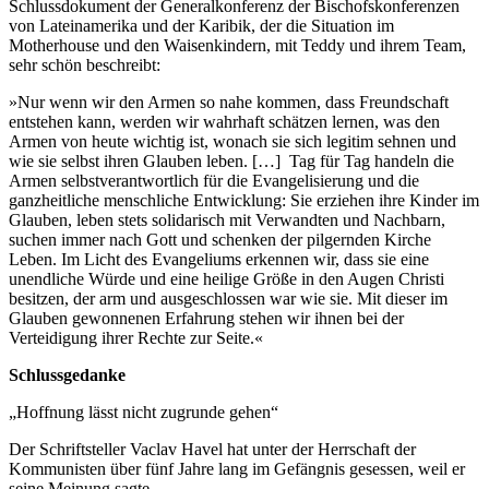
Schlussdokument der Generalkonferenz der Bischofskonferenzen
von Lateinamerika und der Karibik, der die Situation im
Motherhouse und den Waisenkindern, mit Teddy und ihrem Team,
sehr schön beschreibt:
»Nur wenn wir den Armen so nahe kommen, dass Freundschaft
entstehen kann, werden wir wahrhaft schätzen lernen, was den
Armen von heute wichtig ist, wonach sie sich legitim sehnen und
wie sie selbst ihren Glauben leben. […] Tag für Tag handeln die
Armen selbstverantwortlich für die Evangelisierung und die
ganzheitliche menschliche Entwicklung: Sie erziehen ihre Kinder im
Glauben, leben stets solidarisch mit Verwandten und Nachbarn,
suchen immer nach Gott und schenken der pilgernden Kirche
Leben. Im Licht des Evangeliums erkennen wir, dass sie eine
unendliche Würde und eine heilige Größe in den Augen Christi
besitzen, der arm und ausgeschlossen war wie sie. Mit dieser im
Glauben gewonnenen Erfahrung stehen wir ihnen bei der
Verteidigung ihrer Rechte zur Seite.«
Schlussgedanke
„Hoffnung lässt nicht zugrunde gehen“
Der Schriftsteller Vaclav Havel hat unter der Herrschaft der
Kommunisten über fünf Jahre lang im Gefängnis gesessen, weil er
seine Meinung sagte.