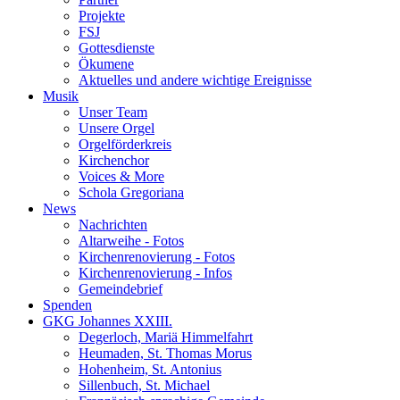
Projekte
FSJ
Gottesdienste
Ökumene
Aktuelles und andere wichtige Ereignisse
Musik
Unser Team
Unsere Orgel
Orgelförderkreis
Kirchenchor
Voices & More
Schola Gregoriana
News
Nachrichten
Altarweihe - Fotos
Kirchenrenovierung - Fotos
Kirchenrenovierung - Infos
Gemeindebrief
Spenden
GKG Johannes XXIII.
Degerloch, Mariä Himmelfahrt
Heumaden, St. Thomas Morus
Hohenheim, St. Antonius
Sillenbuch, St. Michael