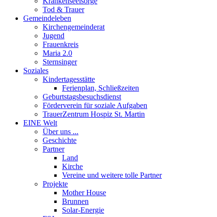
Krankenseelsorge
Tod & Trauer
Gemeindeleben
Kirchengemeinderat
Jugend
Frauenkreis
Maria 2.0
Sternsinger
Soziales
Kindertagesstätte
Ferienplan, Schließzeiten
Geburtstagsbesuchsdienst
Förderverein für soziale Aufgaben
TrauerZentrum Hospiz St. Martin
EINE Welt
Über uns ...
Geschichte
Partner
Land
Kirche
Vereine und weitere tolle Partner
Projekte
Mother House
Brunnen
Solar-Energie