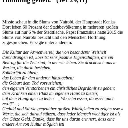
Hoffnung geben." (Jer 29,11)
Missio schaut in die Slums von Nairobi, der Hauptstadt Kenias.
Dort leben 60 Prozent der Stadtbevölkerung in mehreren großen
Slums auf nur 6 % der Stadtfläche. Papst Franziskus hatte 2015 die
Slums von Nairobi besucht und den Menschen Hoffnung
zugesprochen. Er sagte unter anderem:
Die Kultur der Armenviertel, die von besonderer Weisheit
durchdrungen ist, »besitzt sehr positive Eigenschaften, die ein
Beitrag für die Zeit sind, in der wir leben. Sie drückt sich aus in
Werten, die darin bestehen,
Solidarität zu üben;
das Leben für den anderen hinzugeben;
die Geburt dem Tod vorzuziehen;
den eigenen Verstorbenen ein christliches Begräbnis zu geben;
dem Kranken einen Platz im eigenen Haus zu bieten;
mit dem Hungrigen zu teilen – „Wo zehn essen, da essen auch
zwölf“ –;
Geduld und Stärke gegenüber großen Widrigkeiten zu zeigen usw.«
Werte, die sich darauf stützen, dass jeder Mensch wichtiger ist als
der Götze Geld. Danke, dass ihr uns daran erinnert, dass eine
andere Art von Kultur möglich ist!