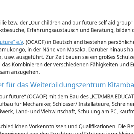
 bzw. der „Our children and our future self aid group”
ktbesuche, Erfahrungsaustausch und Beratung, bilden 
uture“ e.V
. (OCAOF) in Deutschland bestehen persönlich
amukongo, in der Nähe von Masaka. Darüber hinaus haben
e, usw. ausgeführt. Zur Zeit bauen sie ein großes Schu
, das Kombinieren der verschiedenen Fähigkeiten und E
nsam anzugehen.
et für das Weiterbildungszentrum Kitamb
nd our future“ (OCAOF) mit dem Bau des „KITAMBA EDUCA
­bau für Mechaniker, Schlosser/ Installateure, Schreiner/ 
werk, Land- und Viehwirtschaft, Schulung am PC, kauf­
chiedlichen Vorkenntnissen und Qualifikationen. Die B
überwie­gend von den Früchten und Erträgen ihrer kleine