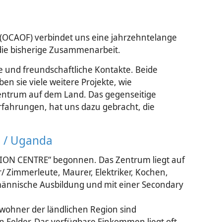
 (OCAOF) verbindet uns eine jahrzehntelange
die bisherige Zusammenarbeit.
e und freundschaftliche Kontakte. Beide
 sie viele weitere Projekte, wie
lzentrum auf dem Land. Das gegenseitige
rfahrungen, hat uns dazu gebracht, die
a / Uganda
TION CENTRE“ begonnen. Das Zentrum liegt auf
Zim­mer­­­leute, Maurer, Elektriker, Kochen,
män­nische Ausbildung und mit einer Secondary
ewohner der ländlichen Region sind
n Felder. Das verfügbare Einkommen liegt oft