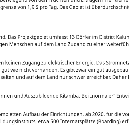
enze von 1,9 $ pro Tag. Das Gebiet ist überdurch­schnitt
nd. Das Projektgebiet umfasst 13 Dörfer im District Ka
ungen Menschen auf dem Land Zugang zu einer weiterfüh
n keinen Zugang zu elektrischer Energie. Das Stromnet
gut wie nicht vorhanden. Es gibt zwar ein gut ausgebaut
ch selten und auf dem Land nur schwer erreichbar. Dahe
er/innen und Auszubildende Kitamba. Bei „normaler“ Ent
mpletten Aufbau der Einrichtungen, ab 2020, für die vor
dungsinstituts, etwa 500 Internatsplätze (Boarding) erf