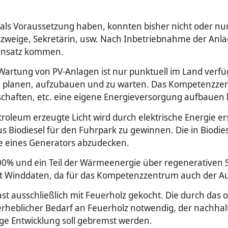
e als Voraussetzung haben, konnten bisher nicht oder n
gszweige, Sekretärin, usw. Nach Inbetriebnahme der An
insatz kommen.
 Wartung von PV-Anlagen ist nur punktuell im Land verf
u planen, aufzubauen und zu warten. Das Kompetenzzent
chaften, etc. eine eigene Energieversorgung aufbauen
oleum erzeugte Licht wird durch elektrische Energie ers
 Biodiesel für den Fuhrpark zu gewinnen. Die in Biodie
fe eines Generators abzudecken.
00% und ein Teil der Wärmeenergie über regenerativen So
ert Winddaten, da für das Kompetenzzentrum auch der Au
st ausschließlich mit Feuerholz gekocht. Die durch da
n erheblicher Bedarf an Feuerholz notwendig, der nachhal
ge Entwicklung soll gebremst werden.