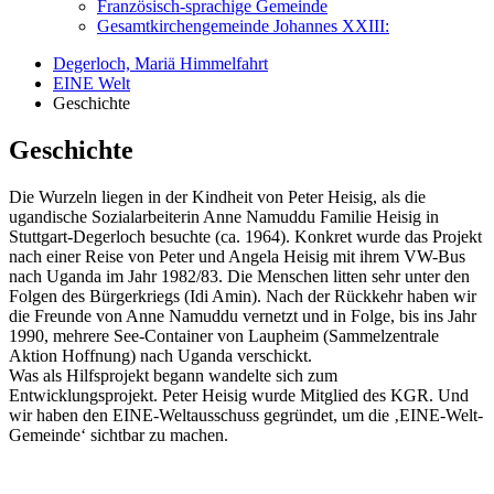
Französisch-sprachige Gemeinde
Gesamtkirchengemeinde Johannes XXIII:
Degerloch, Mariä Himmelfahrt
EINE Welt
Geschichte
Geschichte
Die Wurzeln liegen in der Kindheit von Peter Heisig, als die
ugandische Sozialarbeiterin Anne Namuddu Familie Heisig in
Stuttgart-Degerloch besuchte (ca. 1964). Konkret wurde das Projekt
nach einer Reise von Peter und Angela Heisig mit ihrem VW-Bus
nach Uganda im Jahr 1982/83. Die Menschen litten sehr unter den
Folgen des Bürger­kriegs (Idi Amin). Nach der Rückkehr haben wir
die Freunde von Anne Namuddu vernetzt und in Folge, bis ins Jahr
1990, mehrere See-Container von Laupheim (Sammelzentrale
Aktion Hoffnung) nach Uganda verschickt.
Was als Hilfsprojekt begann wandelte sich zum
Entwicklungsprojekt. Peter Heisig wurde Mitglied des KGR. Und
wir haben den EINE-Weltausschuss gegründet, um die ‚EINE-Welt-
Gemeinde‘ sichtbar zu machen.