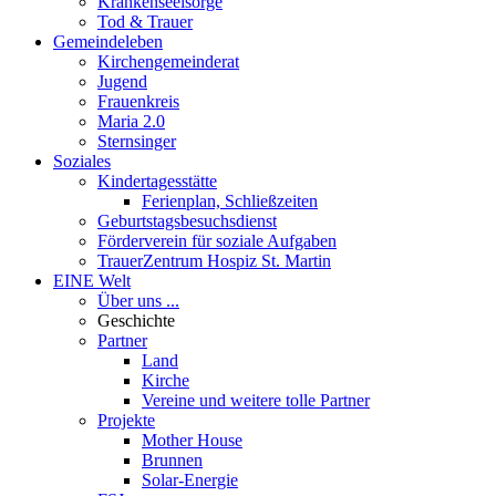
Krankenseelsorge
Tod & Trauer
Gemeindeleben
Kirchengemeinderat
Jugend
Frauenkreis
Maria 2.0
Sternsinger
Soziales
Kindertagesstätte
Ferienplan, Schließzeiten
Geburtstagsbesuchsdienst
Förderverein für soziale Aufgaben
TrauerZentrum Hospiz St. Martin
EINE Welt
Über uns ...
Geschichte
Partner
Land
Kirche
Vereine und weitere tolle Partner
Projekte
Mother House
Brunnen
Solar-Energie