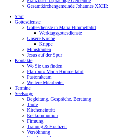
Französisch-sprachige Gemeinde
Gesamtkirchengemeinde Johannes XXIII:
Start
Gottesdienste
Gottesdienste in Mariä Himmelfahrt
Werktagsgottesdienste
Unsere Kirche
Krippe
Ministranten
Jesus auf der Spur
Kontakte
Wo Sie uns finden
Pfarrbüro Mariä Himmelfahrt
Pastoralteam
Weitere Mitarbeiter
Termine
Seelsorge
Begleitung, Gespräche, Beratung
Taufe
Kircheneintritt
Erstkommunion
Firmung
Trauung & Hochzeit
Versöhnung