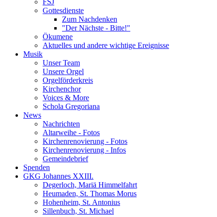
FSJ
Gottesdienste
Zum Nachdenken
"Der Nächste - Bitte!"
Ökumene
Aktuelles und andere wichtige Ereignisse
Musik
Unser Team
Unsere Orgel
Orgelförderkreis
Kirchenchor
Voices & More
Schola Gregoriana
News
Nachrichten
Altarweihe - Fotos
Kirchenrenovierung - Fotos
Kirchenrenovierung - Infos
Gemeindebrief
Spenden
GKG Johannes XXIII.
Degerloch, Mariä Himmelfahrt
Heumaden, St. Thomas Morus
Hohenheim, St. Antonius
Sillenbuch, St. Michael