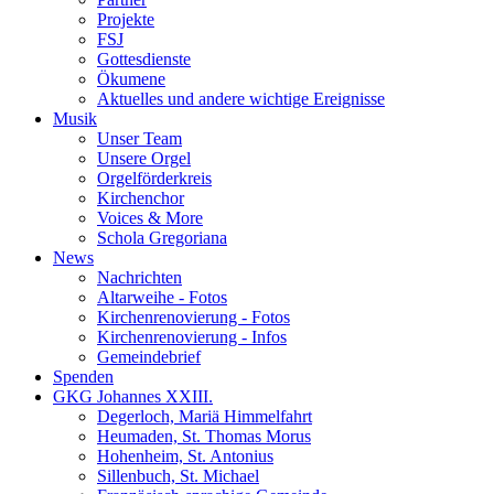
Projekte
FSJ
Gottesdienste
Ökumene
Aktuelles und andere wichtige Ereignisse
Musik
Unser Team
Unsere Orgel
Orgelförderkreis
Kirchenchor
Voices & More
Schola Gregoriana
News
Nachrichten
Altarweihe - Fotos
Kirchenrenovierung - Fotos
Kirchenrenovierung - Infos
Gemeindebrief
Spenden
GKG Johannes XXIII.
Degerloch, Mariä Himmelfahrt
Heumaden, St. Thomas Morus
Hohenheim, St. Antonius
Sillenbuch, St. Michael