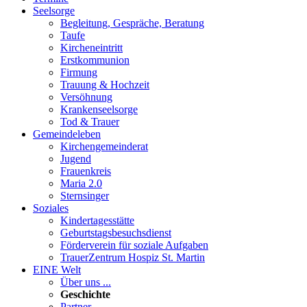
Seelsorge
Begleitung, Gespräche, Beratung
Taufe
Kircheneintritt
Erstkommunion
Firmung
Trauung & Hochzeit
Versöhnung
Krankenseelsorge
Tod & Trauer
Gemeindeleben
Kirchengemeinderat
Jugend
Frauenkreis
Maria 2.0
Sternsinger
Soziales
Kindertagesstätte
Geburtstagsbesuchsdienst
Förderverein für soziale Aufgaben
TrauerZentrum Hospiz St. Martin
EINE Welt
Über uns ...
Geschichte
Partner