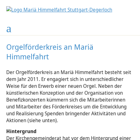
GKG Johannes XXIII.
Kindertagesstätte
Gemeindeleben
Gottesdienste
Gottesdienste
Unsere Kirche
Seelsorge
EINE Welt
Kontakte
Projekte
Soziales
Partner
News
Gottesdienste in Mariä Himmelfahrt
Gottesdienste in Mariä Himmelfahrt
Werktagsgottesdienste
Krippe
Wo Sie uns finden
Begleitung, Gespräche, Beratung
Kirchengemeinderat
Kindertagesstätte
Ferienplan, Schließzeiten
Über uns ...
Land
Mother House
Zum Nachdenken
Nachrichten
Degerloch, Mariä Himmelfahrt
Unsere Kirche
Pfarrbüro Mariä Himmelfahrt
Taufe
Jugend
Geburtstagsbesuchsdienst
Geschichte
Kirche
Brunnen
"Der Nächste - Bitte!"
Altarweihe - Fotos
Heumaden, St. Thomas Morus
Orgelförderkreis an Mariä
Himmelfahrt
Ministranten
Pastoralteam
Kircheneintritt
Frauenkreis
Förderverein für soziale Aufgaben
Partner
Vereine und weitere tolle Partner
Solar-Energie
Kirchenrenovierung - Fotos
Hohenheim, St. Antonius
Jesus auf der Spur
Weitere Mitarbeiter
Erstkommunion
Maria 2.0
TrauerZentrum Hospiz St. Martin
Projekte
Kirchenrenovierung - Infos
Sillenbuch, St. Michael
Der Orgelförderkreis an Mariä Himmelfahrt besteht seit
dem Jahr 2011. Er engagiert sich in unterschiedlicher
Weise für den Erwerb einer neuen Orgel. Neben der
Firmung
Sternsinger
FSJ
Gemeindebrief
Französisch-sprachige Gemeinde
künstlerischen Konzeption und der Organisation von
Benefizkonzerten kümmern sich die Mitarbeiterinnen
Trauung & Hochzeit
Gottesdienste
Gesamtkirchengemeinde Johannes XXIII:
und Mitarbeiter des Förderkreises um die Entwicklung
und Realisierung Spenden bringender Aktivitäten und
Versöhnung
Ökumene
Aktionen (siehe unten).
Hintergrund
Krankenseelsorge
Aktuelles und andere wichtige Ereignisse
Der Kirchengemeinderat hat vor dem Hintergrund einer