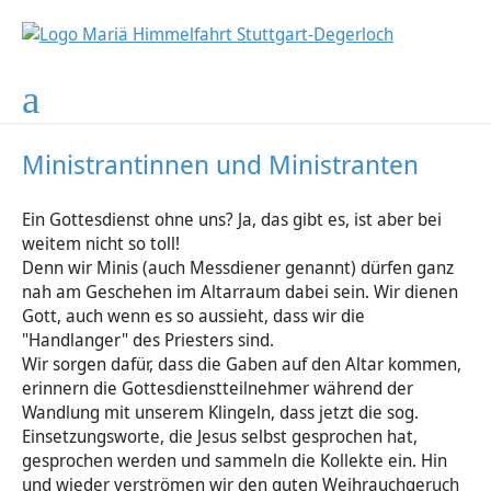
GKG Johannes XXIII.
Kindertagesstätte
Gemeindeleben
Gottesdienste
Unsere Kirche
Seelsorge
EINE Welt
Kontakte
Projekte
Soziales
Partner
Musik
News
Gottesdienste in Mariä Himmelfahrt
Werktagsgottesdienste
Krippe
Wo Sie uns finden
Begleitung, Gespräche, Beratung
Kirchengemeinderat
Kindertagesstätte
Ferienplan, Schließzeiten
Über uns ...
Land
Mother House
Zum Nachdenken
Unser Team
Nachrichten
Degerloch, Mariä Himmelfahrt
Pfarrbüro Mariä Himmelfahrt
Taufe
Jugend
Geburtstagsbesuchsdienst
Geschichte
Kirche
Brunnen
"Der Nächste - Bitte!"
Unsere Orgel
Altarweihe - Fotos
Heumaden, St. Thomas Morus
Ministrantinnen und Ministranten
Pastoralteam
Kircheneintritt
Frauenkreis
Förderverein für soziale Aufgaben
Partner
Vereine und weitere tolle Partner
Solar-Energie
Orgelförderkreis
Kirchenrenovierung - Fotos
Hohenheim, St. Antonius
Ein Gottesdienst ohne uns? Ja, das gibt es, ist aber bei
weitem nicht so toll!
Weitere Mitarbeiter
Erstkommunion
Maria 2.0
TrauerZentrum Hospiz St. Martin
Projekte
Kirchenchor
Kirchenrenovierung - Infos
Sillenbuch, St. Michael
Denn wir Minis (auch Messdiener genannt) dürfen ganz
nah am Geschehen im Altarraum dabei sein. Wir dienen
Firmung
Sternsinger
FSJ
Voices & More
Gemeindebrief
Französisch-sprachige Gemeinde
Gott, auch wenn es so aussieht, dass wir die
"Handlanger" des Priesters sind.
Trauung & Hochzeit
Gottesdienste
Schola Gregoriana
Gesamtkirchengemeinde Johannes XXIII:
Wir sorgen dafür, dass die Gaben auf den Altar kommen,
erinnern die Gottesdienstteilnehmer während der
Versöhnung
Ökumene
Wandlung mit unserem Klingeln, dass jetzt die sog.
Einsetzungsworte, die Jesus selbst gesprochen hat,
gesprochen werden und sammeln die Kollekte ein. Hin
Krankenseelsorge
Aktuelles und andere wichtige Ereignisse
und wieder verströmen wir den guten Weihrauchgeruch