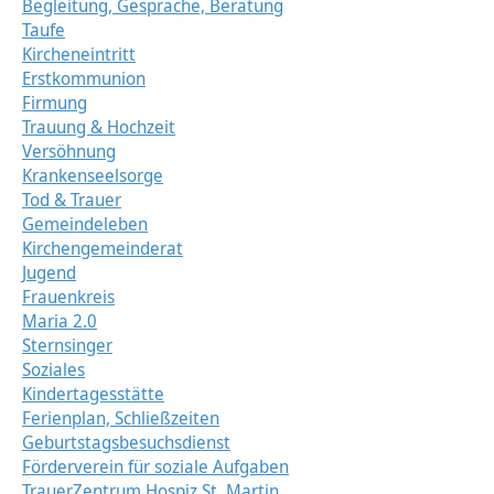
Begleitung, Gespräche, Beratung
Taufe
Kircheneintritt
Erstkommunion
Firmung
Trauung & Hochzeit
Versöhnung
Krankenseelsorge
Tod & Trauer
Gemeindeleben
Kirchengemeinderat
Jugend
Frauenkreis
Maria 2.0
Sternsinger
Soziales
Kindertagesstätte
Ferienplan, Schließzeiten
Geburtstagsbesuchsdienst
Förderverein für soziale Aufgaben
TrauerZentrum Hospiz St. Martin