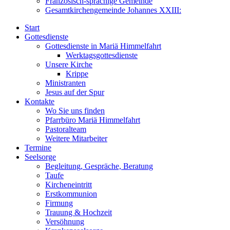
Französisch-sprachige Gemeinde
Gesamtkirchengemeinde Johannes XXIII:
Start
Gottesdienste
Gottesdienste in Mariä Himmelfahrt
Werktagsgottesdienste
Unsere Kirche
Krippe
Ministranten
Jesus auf der Spur
Kontakte
Wo Sie uns finden
Pfarrbüro Mariä Himmelfahrt
Pastoralteam
Weitere Mitarbeiter
Termine
Seelsorge
Begleitung, Gespräche, Beratung
Taufe
Kircheneintritt
Erstkommunion
Firmung
Trauung & Hochzeit
Versöhnung