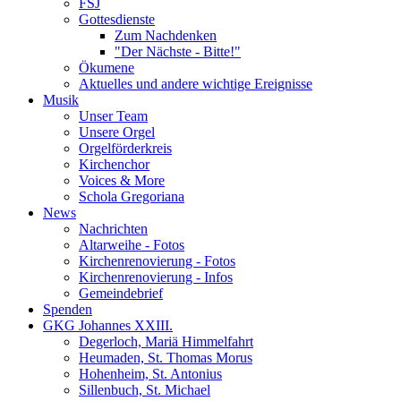
FSJ
Gottesdienste
Zum Nachdenken
"Der Nächste - Bitte!"
Ökumene
Aktuelles und andere wichtige Ereignisse
Musik
Unser Team
Unsere Orgel
Orgelförderkreis
Kirchenchor
Voices & More
Schola Gregoriana
News
Nachrichten
Altarweihe - Fotos
Kirchenrenovierung - Fotos
Kirchenrenovierung - Infos
Gemeindebrief
Spenden
GKG Johannes XXIII.
Degerloch, Mariä Himmelfahrt
Heumaden, St. Thomas Morus
Hohenheim, St. Antonius
Sillenbuch, St. Michael