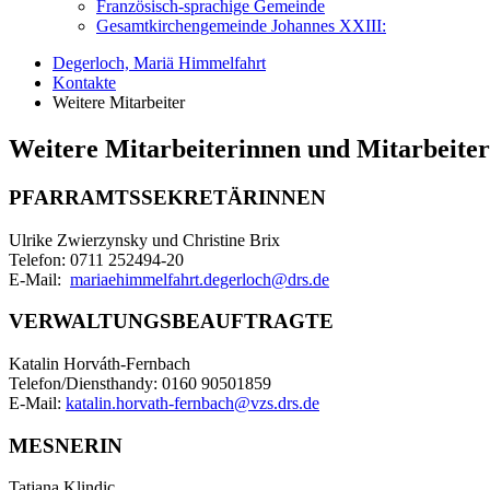
Französisch-sprachige Gemeinde
Gesamtkirchengemeinde Johannes XXIII:
Degerloch, Mariä Himmelfahrt
Kontakte
Weitere Mitarbeiter
Weitere Mitarbeiterinnen und Mitarbeiter
PFARRAMTSSEKRETÄRINNEN
Ulrike Zwierzynsky und Christine Brix
Telefon: 0711 252494-20
E-Mail:
mariaehimmelfahrt.degerloch@drs.de
VERWALTUNGSBEAUFTRAGTE
Katalin Horváth-Fernbach
Telefon/Diensthandy: 0160 90501859
E-Mail:
katalin.horvath-fernbach@vzs.drs.de
MESNERIN
Tatjana Klindic