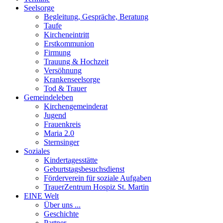
Seelsorge
Begleitung, Gespräche, Beratung
Taufe
Kircheneintritt
Erstkommunion
Firmung
Trauung & Hochzeit
Versöhnung
Krankenseelsorge
Tod & Trauer
Gemeindeleben
Kirchengemeinderat
Jugend
Frauenkreis
Maria 2.0
Sternsinger
Soziales
Kindertagesstätte
Geburtstagsbesuchsdienst
Förderverein für soziale Aufgaben
TrauerZentrum Hospiz St. Martin
EINE Welt
Über uns ...
Geschichte
Partner