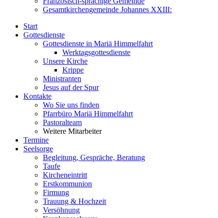
Französisch-sprachige Gemeinde
Gesamtkirchengemeinde Johannes XXIII:
Start
Gottesdienste
Gottesdienste in Mariä Himmelfahrt
Werktagsgottesdienste
Unsere Kirche
Krippe
Ministranten
Jesus auf der Spur
Kontakte
Wo Sie uns finden
Pfarrbüro Mariä Himmelfahrt
Pastoralteam
Weitere Mitarbeiter
Termine
Seelsorge
Begleitung, Gespräche, Beratung
Taufe
Kircheneintritt
Erstkommunion
Firmung
Trauung & Hochzeit
Versöhnung