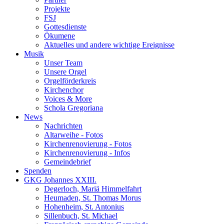
Projekte
FSJ
Gottesdienste
Ökumene
Aktuelles und andere wichtige Ereignisse
Musik
Unser Team
Unsere Orgel
Orgelförderkreis
Kirchenchor
Voices & More
Schola Gregoriana
News
Nachrichten
Altarweihe - Fotos
Kirchenrenovierung - Fotos
Kirchenrenovierung - Infos
Gemeindebrief
Spenden
GKG Johannes XXIII.
Degerloch, Mariä Himmelfahrt
Heumaden, St. Thomas Morus
Hohenheim, St. Antonius
Sillenbuch, St. Michael