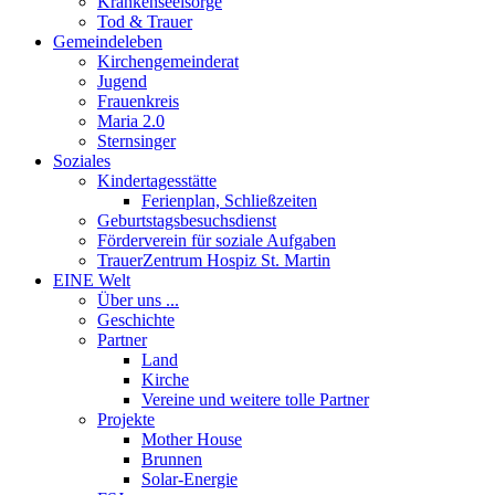
Krankenseelsorge
Tod & Trauer
Gemeindeleben
Kirchengemeinderat
Jugend
Frauenkreis
Maria 2.0
Sternsinger
Soziales
Kindertagesstätte
Ferienplan, Schließzeiten
Geburtstagsbesuchsdienst
Förderverein für soziale Aufgaben
TrauerZentrum Hospiz St. Martin
EINE Welt
Über uns ...
Geschichte
Partner
Land
Kirche
Vereine und weitere tolle Partner
Projekte
Mother House
Brunnen
Solar-Energie