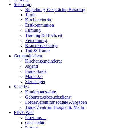
Seelsorge
Begleitung, Gespräche, Beratung
Taufe
Kircheneintritt
Erstkommunion
Firmung
Trauung & Hochzeit
Versöhnung
Krankenseelsorge
Tod & Trauer
Gemeindeleben
Kirchengemeinderat
Jugend
Frauenkreis
Maria 2.0
Sternsinger
Soziales
Kindertagesstätte
Geburtstagsbesuchsdienst
Förderverein für soziale Aufgaben
TrauerZentrum Hospiz St. Martin
EINE Welt
Über uns ...
Geschichte
Partner