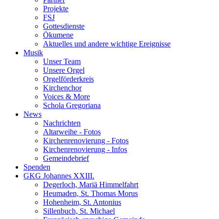
Projekte
FSJ
Gottesdienste
Ökumene
Aktuelles und andere wichtige Ereignisse
Musik
Unser Team
Unsere Orgel
Orgelförderkreis
Kirchenchor
Voices & More
Schola Gregoriana
News
Nachrichten
Altarweihe - Fotos
Kirchenrenovierung - Fotos
Kirchenrenovierung - Infos
Gemeindebrief
Spenden
GKG Johannes XXIII.
Degerloch, Mariä Himmelfahrt
Heumaden, St. Thomas Morus
Hohenheim, St. Antonius
Sillenbuch, St. Michael