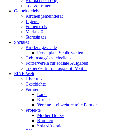
Krankenseelsorge
Tod & Trauer
Gemeindeleben
Kirchengemeinderat
Jugend
Frauenkreis
Maria 2.0
Sternsinger
Soziales
Kindertagesstätte
Ferienplan, Schließzeiten
Geburtstagsbesuchsdienst
Förderverein für soziale Aufgaben
TrauerZentrum Hospiz St. Martin
EINE Welt
Über uns ...
Geschichte
Partner
Land
Kirche
Vereine und weitere tolle Partner
Projekte
Mother House
Brunnen
Solar-Energie