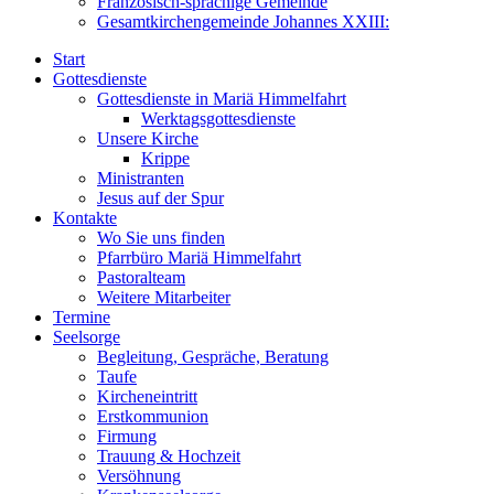
Französisch-sprachige Gemeinde
Gesamtkirchengemeinde Johannes XXIII:
Start
Gottesdienste
Gottesdienste in Mariä Himmelfahrt
Werktagsgottesdienste
Unsere Kirche
Krippe
Ministranten
Jesus auf der Spur
Kontakte
Wo Sie uns finden
Pfarrbüro Mariä Himmelfahrt
Pastoralteam
Weitere Mitarbeiter
Termine
Seelsorge
Begleitung, Gespräche, Beratung
Taufe
Kircheneintritt
Erstkommunion
Firmung
Trauung & Hochzeit
Versöhnung