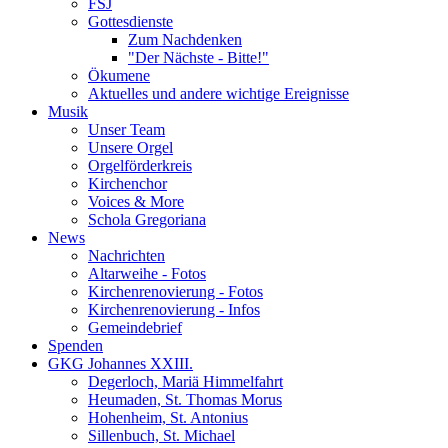
FSJ
Gottesdienste
Zum Nachdenken
"Der Nächste - Bitte!"
Ökumene
Aktuelles und andere wichtige Ereignisse
Musik
Unser Team
Unsere Orgel
Orgelförderkreis
Kirchenchor
Voices & More
Schola Gregoriana
News
Nachrichten
Altarweihe - Fotos
Kirchenrenovierung - Fotos
Kirchenrenovierung - Infos
Gemeindebrief
Spenden
GKG Johannes XXIII.
Degerloch, Mariä Himmelfahrt
Heumaden, St. Thomas Morus
Hohenheim, St. Antonius
Sillenbuch, St. Michael