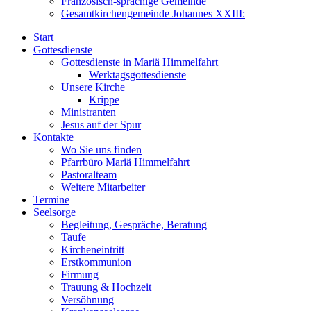
Französisch-sprachige Gemeinde
Gesamtkirchengemeinde Johannes XXIII:
Start
Gottesdienste
Gottesdienste in Mariä Himmelfahrt
Werktagsgottesdienste
Unsere Kirche
Krippe
Ministranten
Jesus auf der Spur
Kontakte
Wo Sie uns finden
Pfarrbüro Mariä Himmelfahrt
Pastoralteam
Weitere Mitarbeiter
Termine
Seelsorge
Begleitung, Gespräche, Beratung
Taufe
Kircheneintritt
Erstkommunion
Firmung
Trauung & Hochzeit
Versöhnung