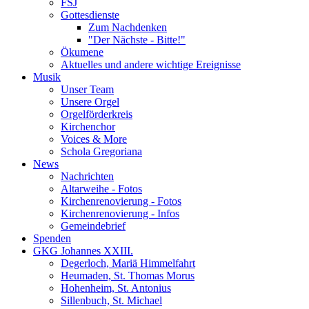
FSJ
Gottesdienste
Zum Nachdenken
"Der Nächste - Bitte!"
Ökumene
Aktuelles und andere wichtige Ereignisse
Musik
Unser Team
Unsere Orgel
Orgelförderkreis
Kirchenchor
Voices & More
Schola Gregoriana
News
Nachrichten
Altarweihe - Fotos
Kirchenrenovierung - Fotos
Kirchenrenovierung - Infos
Gemeindebrief
Spenden
GKG Johannes XXIII.
Degerloch, Mariä Himmelfahrt
Heumaden, St. Thomas Morus
Hohenheim, St. Antonius
Sillenbuch, St. Michael