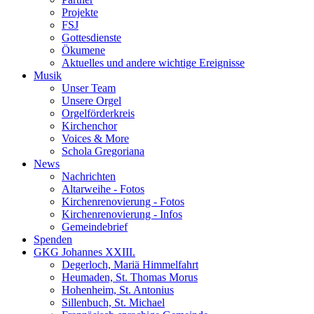
Projekte
FSJ
Gottesdienste
Ökumene
Aktuelles und andere wichtige Ereignisse
Musik
Unser Team
Unsere Orgel
Orgelförderkreis
Kirchenchor
Voices & More
Schola Gregoriana
News
Nachrichten
Altarweihe - Fotos
Kirchenrenovierung - Fotos
Kirchenrenovierung - Infos
Gemeindebrief
Spenden
GKG Johannes XXIII.
Degerloch, Mariä Himmelfahrt
Heumaden, St. Thomas Morus
Hohenheim, St. Antonius
Sillenbuch, St. Michael