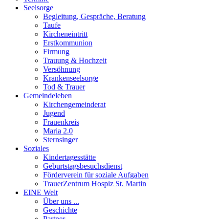
Seelsorge
Begleitung, Gespräche, Beratung
Taufe
Kircheneintritt
Erstkommunion
Firmung
Trauung & Hochzeit
Versöhnung
Krankenseelsorge
Tod & Trauer
Gemeindeleben
Kirchengemeinderat
Jugend
Frauenkreis
Maria 2.0
Sternsinger
Soziales
Kindertagesstätte
Geburtstagsbesuchsdienst
Förderverein für soziale Aufgaben
TrauerZentrum Hospiz St. Martin
EINE Welt
Über uns ...
Geschichte
Partner