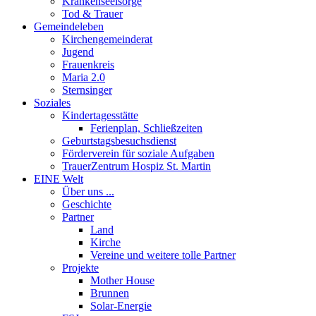
Krankenseelsorge
Tod & Trauer
Gemeindeleben
Kirchengemeinderat
Jugend
Frauenkreis
Maria 2.0
Sternsinger
Soziales
Kindertagesstätte
Ferienplan, Schließzeiten
Geburtstagsbesuchsdienst
Förderverein für soziale Aufgaben
TrauerZentrum Hospiz St. Martin
EINE Welt
Über uns ...
Geschichte
Partner
Land
Kirche
Vereine und weitere tolle Partner
Projekte
Mother House
Brunnen
Solar-Energie