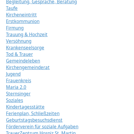
Begleitung, Gespräche, Beratung
Taufe
Kircheneintritt
Erstkommunion
Firmung
Trauung & Hochzeit
Versöhnung
Krankenseelsorge
Tod & Trauer
Gemeindeleben
Kirchengemeinderat
Jugend
Frauenkreis
Maria 2.0
Sternsinger
Soziales
Kindertagesstätte
Ferienplan, Schließzeiten
Geburtstagsbesuchsdienst
Förderverein für soziale Aufgaben
TrauerZentrum Hospiz St. Martin