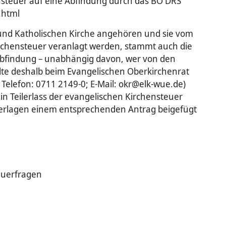
ensteuer auf eine Abfindung durch das BO DRS
.html
und Katholischen Kirche angehören und sie vom
hensteuer veranlagt werden, stammt auch die
 Abfindung – unabhängig davon, wer von den
llte deshalb beim Evangelischen Oberkirchenrat
 Telefon: 0711 2149-0; E-Mail: okr@elk-wue.de)
n Teilerlass der evangelischen Kirchensteuer
terlagen einem entsprechenden Antrag beigefügt
euerfragen